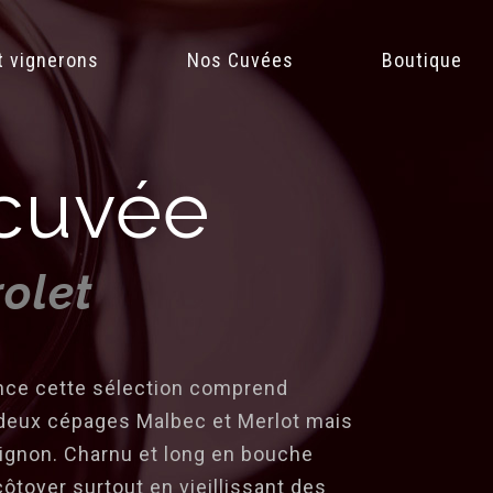
t vignerons
Nos Cuvées
Boutique
 cuvée
olet
ence cette sélection comprend
deux cépages Malbec et Merlot mais
ignon. Charnu et long en bouche
ôtoyer surtout en vieillissant des