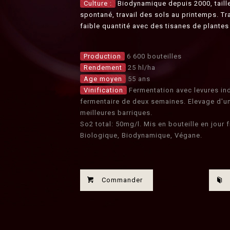
Culture :
Biodynamique depuis 2000, taill
spontané, travail des sols au printemps. Tr
faible quantité avec des tisanes de plantes t
Production
6 600 bouteilles
Rendement
25 hl/ha
Age moyen
55 ans
Vinification
Fermentation avec levures in
fermentaire de deux semaines. Elevage d'un
meilleures barriques.
So2 total: 50mg/l. Mis en bouteille en jour
Biologique, Biodynamique, Végane.
Commander