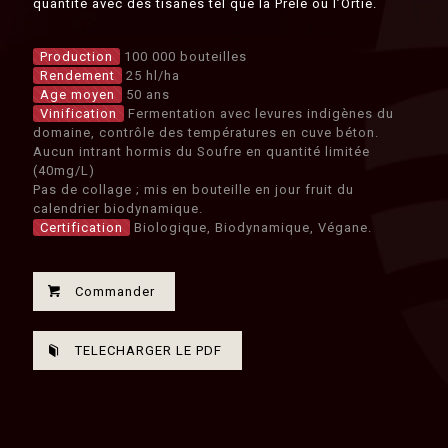
quantité avec des tisanes tel que la Prêle ou l’Ortie.
Production
100 000 bouteilles
Rendement
25 hl/ha
Age moyen
50 ans
Vinification
Fermentation avec levures indigènes du
domaine, contrôle des températures en cuve béton.
Aucun intrant hormis du Soufre en quantité limitée
(40mg/L)
Pas de collage ; mis en bouteille en jour fruit du
calendrier biodynamique.
Certification
Biologique, Biodynamique, Végane.
Commander
TELECHARGER LE PDF